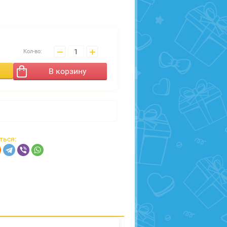
−
+
Кол-во:
В корзину
ться: