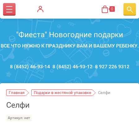
0
"Фиеста" Новогодние подарки
ВСЕ ЧТО НУЖНО К ПРАЗДНИКУ ВАМ И ВАШЕМУ РЕБЕНКУ.
8 (8452) 46-93-14
8 (8452) 46-93-12
8 927 226 9312
Главная
Подарки в жестяной упаковке
Селфи
Селфи
Артикул:
нет